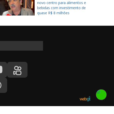
novo centro para alimentos e
bebidas com investimento de
quase R$ 8 milhões