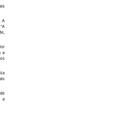
ais
. A
 “A
de,
dor
m a
los
sta
ais
 de
é a