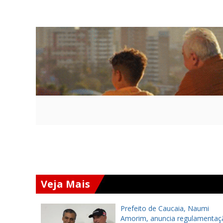
Veja Mais
ova
Prefeito de Caucaia, Naumi
do
Amorim, anuncia regulamentaç