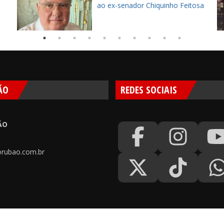
ao ex-senador Chiquinho Feitosa
T
ÃO
REDES SOCIAIS
ÃO
rubao.com.br