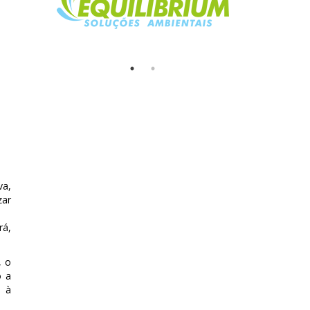
va,
zar
rá,
, o
o a
o à