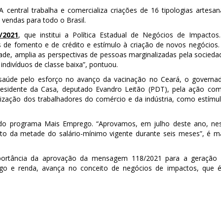
central trabalha e comercializa criações de 16 tipologias artesan
 vendas para todo o Brasil.
/2021
, que institui a Política Estadual de Negócios de Impactos
 de fomento e de crédito e estímulo à criação de novos negócios.
, amplia as perspectivas de pessoas marginalizadas pela socieda
indivíduos de classe baixa”, pontuou.
de saúde pelo esforço no avanço da vacinação no Ceará, o governa
presidente da Casa, deputado Evandro Leitão (PDT), pela ação co
zação dos trabalhadores do comércio e da indústria, como estímu
do programa Mais Emprego. “Aprovamos, em julho deste ano, ne
o da metade do salário-mínimo vigente durante seis meses”, é m
mportância da aprovação da mensagem 118/2021 para a geração
o e renda, avança no conceito de negócios de impactos, que 