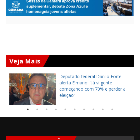
Veja Mais
Deputado federal Danilo Forte
alerta Elmano: “Já vi gente
começando com 70% e perder a
eleição”