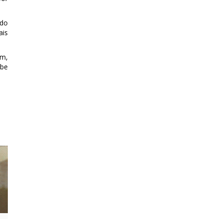
 do
ais
im,
abe