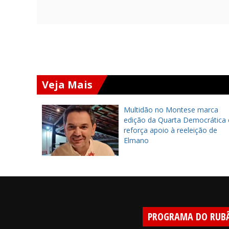
Veja Mais
datos
Multidão no Montese marca
o do
edição da Quarta Democrática 
026
reforça apoio à reeleição de
Elmano
PROGRAMA DO RUB