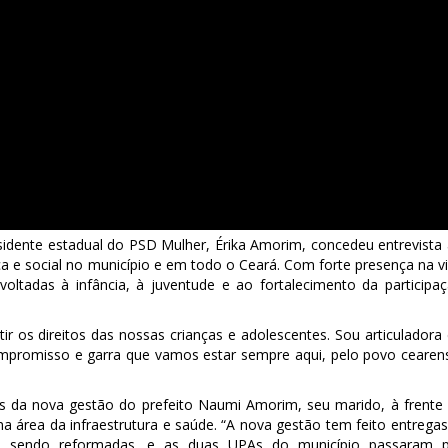
sidente estadual do PSD Mulher, Érika Amorim, concedeu entrevista
a e social no município e em todo o Ceará. Com forte presença na v
s voltadas à infância, à juventude e ao fortalecimento da participa
r os direitos das nossas crianças e adolescentes. Sou articuladora
ompromisso e garra que vamos estar sempre aqui, pelo povo cearen
s da nova gestão do prefeito Naumi Amorim, seu marido, à frente
a área da infraestrutura e saúde. “A nova gestão tem feito entregas
las sendo reformadas, e as duas UPAs do município passaram 