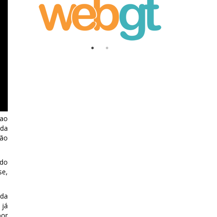
 ao
ida
ção
 do
se,
 da
 já
por