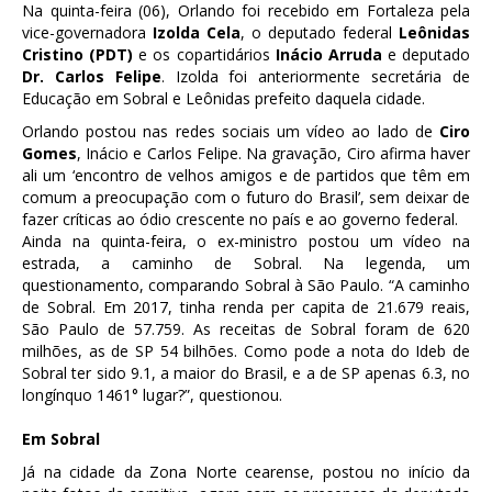
Na quinta-feira (06), Orlando foi recebido em Fortaleza pela
vice-governadora
Izolda Cela
, o deputado federal
Leônidas
Cristino (PDT)
e os copartidários
Inácio Arruda
e deputado
Dr. Carlos Felipe
. Izolda foi anteriormente secretária de
Educação em Sobral e Leônidas prefeito daquela cidade.
Orlando postou nas redes sociais um vídeo ao lado de
Ciro
Gomes
, Inácio e Carlos Felipe. Na gravação, Ciro afirma haver
ali um ‘encontro de velhos amigos e de partidos que têm em
comum a preocupação com o futuro do Brasil’, sem deixar de
fazer críticas ao ódio crescente no país e ao governo federal.
Ainda na quinta-feira, o ex-ministro postou um vídeo na
estrada, a caminho de Sobral. Na legenda, um
questionamento, comparando Sobral à São Paulo. “A caminho
de Sobral. Em 2017, tinha renda per capita de 21.679 reais,
São Paulo de 57.759. As receitas de Sobral foram de 620
milhões, as de SP 54 bilhões. Como pode a nota do Ideb de
Sobral ter sido 9.1, a maior do Brasil, e a de SP apenas 6.3, no
longínquo 1461° lugar?”, questionou.
Em Sobral
Já na cidade da Zona Norte cearense, postou no início da