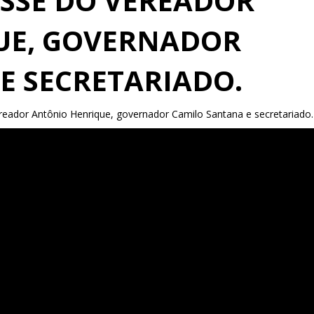
SSE DO VEREADOR
UE, GOVERNADOR
E SECRETARIADO.
reador Antônio Henrique, governador Camilo Santana e secretariado.