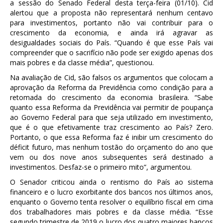
a sessão do Senado Federal desta terça-feira (01/10). Cid
alertou que a proposta não representará nenhum centavo
para investimentos, portanto não vai contribuir para o
crescimento da economia, e ainda irá agravar as
desigualdades sociais do País. “Quando é que esse País vai
compreender que o sacrifício não pode ser exigido apenas dos
mais pobres e da classe média”, questionou.
Na avaliação de Cid, são falsos os argumentos que colocam a
aprovação da Reforma da Previdência como condição para a
retomada do crescimento da economia brasileira. “Sabe
quanto essa Reforma da Previdência vai permitir de poupança
ao Governo Federal para que seja utilizado em investimento,
que é o que efetivamente traz crescimento ao País? Zero.
Portanto, o que essa Reforma faz é inibir um crescimento do
déficit futuro, mas nenhum tostão do orçamento do ano que
vem ou dos nove anos subsequentes será destinado a
investimentos. Desfaz-se o primeiro mito”, argumentou.
O Senador criticou ainda o rentismo do País ao sistema
financeiro e o lucro exorbitante dos bancos nos últimos anos,
enquanto o Governo tenta resolver o equilíbrio fiscal em cima
dos trabalhadores mais pobres e da classe média. “Esse
segundo trimestre de 2019 o lucro dos quatro maiores bancos