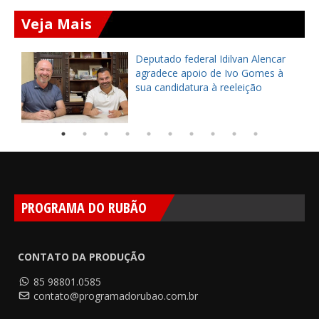
Veja Mais
Deputado federal Idilvan Alencar
o
agradece apoio de Ivo Gomes à
sua candidatura à reeleição
PROGRAMA DO RUBÃO
CONTATO DA PRODUÇÃO
85 98801.0585
contato@programadorubao.com.br