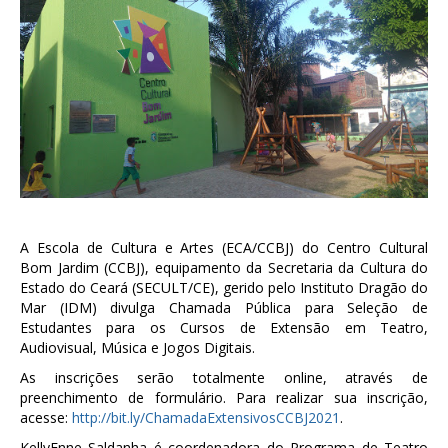
A Escola de Cultura e Artes (ECA/CCBJ) do Centro Cultural
Bom Jardim (CCBJ), equipamento da Secretaria da Cultura do
Estado do Ceará (SECULT/CE), gerido pelo Instituto Dragão do
Mar (IDM) divulga Chamada Pública para Seleção de
Estudantes para os Cursos de Extensão em Teatro,
Audiovisual, Música e Jogos Digitais.
As inscrições serão totalmente online, através de
preenchimento de formulário. Para realizar sua inscrição,
acesse:
http://bit.ly/
ChamadaExtensivosCCBJ2021
.
KellyEnne Saldanha é coordenadora do Programa de Teatro