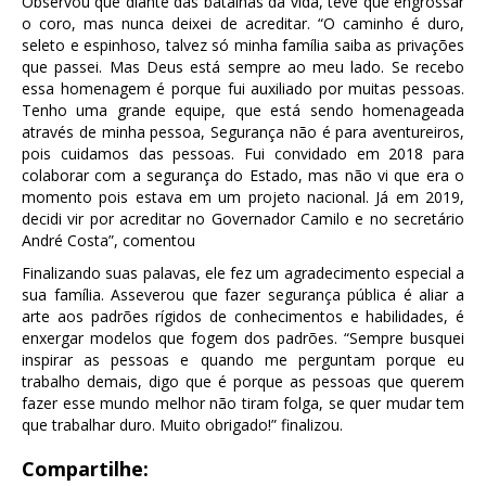
Observou que diante das batalhas da vida, teve que engrossar
o coro, mas nunca deixei de acreditar. “O caminho é duro,
seleto e espinhoso, talvez só minha família saiba as privações
que passei. Mas Deus está sempre ao meu lado. Se recebo
essa homenagem é porque fui auxiliado por muitas pessoas.
Tenho uma grande equipe, que está sendo homenageada
através de minha pessoa, Segurança não é para aventureiros,
pois cuidamos das pessoas. Fui convidado em 2018 para
colaborar com a segurança do Estado, mas não vi que era o
momento pois estava em um projeto nacional. Já em 2019,
decidi vir por acreditar no Governador Camilo e no secretário
André Costa”, comentou
Finalizando suas palavas, ele fez um agradecimento especial a
sua família. Asseverou que fazer segurança pública é aliar a
arte aos padrões rígidos de conhecimentos e habilidades, é
enxergar modelos que fogem dos padrões. “Sempre busquei
inspirar as pessoas e quando me perguntam porque eu
trabalho demais, digo que é porque as pessoas que querem
fazer esse mundo melhor não tiram folga, se quer mudar tem
que trabalhar duro. Muito obrigado!” finalizou.
Compartilhe: