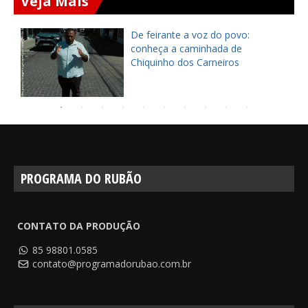
Veja Mais
ça
De feirante a voz do povo:
pe
conheça a caminhada de
Chiquinho dos Carneiros
PROGRAMA DO RUBÃO
CONTATO DA PRODUÇÃO
85 98801.0585
contato@programadorubao.com.br