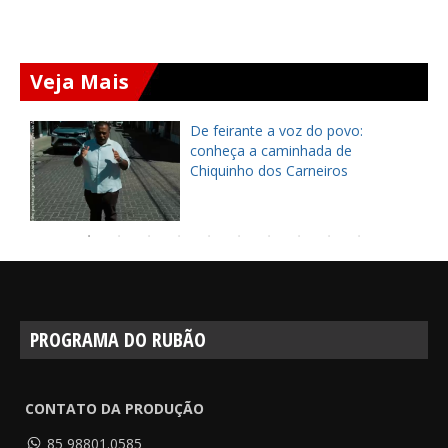
Veja Mais
ça
De feirante a voz do povo:
pe
conheça a caminhada de
Chiquinho dos Carneiros
PROGRAMA DO RUBÃO
CONTATO DA PRODUÇÃO
85 98801.0585