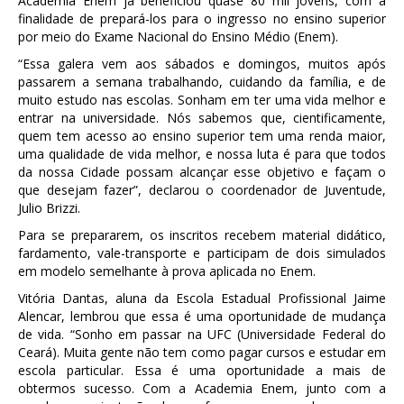
Academia Enem já beneficiou quase 80 mil jovens, com a
finalidade de prepará-los para o ingresso no ensino superior
por meio do Exame Nacional do Ensino Médio (Enem).
“Essa galera vem aos sábados e domingos, muitos após
passarem a semana trabalhando, cuidando da família, e de
muito estudo nas escolas. Sonham em ter uma vida melhor e
entrar na universidade. Nós sabemos que, cientificamente,
quem tem acesso ao ensino superior tem uma renda maior,
uma qualidade de vida melhor, e nossa luta é para que todos
da nossa Cidade possam alcançar esse objetivo e façam o
que desejam fazer”, declarou o coordenador de Juventude,
Julio Brizzi.
Para se prepararem, os inscritos recebem material didático,
fardamento, vale-transporte e participam de dois simulados
em modelo semelhante à prova aplicada no Enem.
Vitória Dantas, aluna da Escola Estadual Profissional Jaime
Alencar, lembrou que essa é uma oportunidade de mudança
de vida. “Sonho em passar na UFC (Universidade Federal do
Ceará). Muita gente não tem como pagar cursos e estudar em
escola particular. Essa é uma oportunidade a mais de
obtermos sucesso. Com a Academia Enem, junto com a