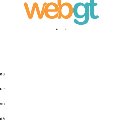
ara
que
bom
ara