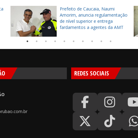
ta
Prefeito de Caucaia, Naumi
Amorim, anuncia regulamentação
de nível superior e entrega
fardamentos a agentes da AMT
ÃO
REDES SOCIAIS
ÃO
rubao.com.br