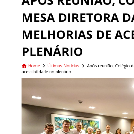
APÓS REUNIÃO, CO
MESA DIRETORA 
MELHORIAS DE AC
PLENÁRIO
Home
Últimas Notícias
Após reunião, Colégio 
acessibilidade no plenário