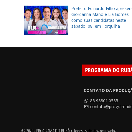
a inaugura
Prefeito Edinardo Filho apresen
ra
Giordanna Mano e Lia Gomes
tes em
como suas candidatas neste
sábado, 08, em Forquilha
PROGRAMA DO RUB
CONTATO DA PRODUÇ
85 98801.0585
contato@programado
© 2020 - PROGRAMA DO RUBÃO. Todos os direitos reservados.