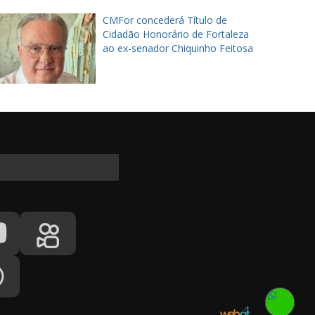
CMFor concederá Título de
Cidadão Honorário de Fortaleza
ao ex-senador Chiquinho Feitosa