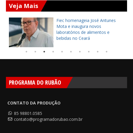
Veja Mais
Fiec homenageia José Antunes
e
Mota e inaugura novos
laboratórios de alimentos e
bebidas no Ceará
PROGRAMA DO RUBÃO
CONTATO DA PRODUÇÃO
85 98801.0585
contato@programadorubao.com.br