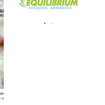
 de
a o