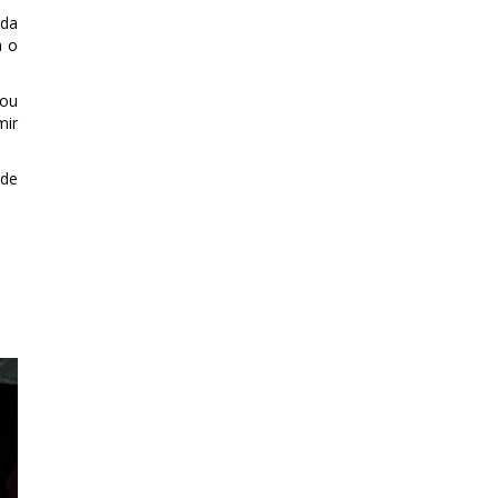
uda
a o
cou
mir
ede