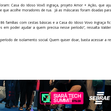
 foram: Casa do Idoso Vovô ingraça, projeto Amor + Ação, que aj
tade que acolhe moradores de rua. Já as máscaras foram doadas par
86 famílias com cestas básicas e a Casa do Idoso Vovo Ingraça fi
s em poder ajudar a quem precisa nesse período’’, ressalta Valde
eríodo de isolamento social. Quem quiser doar, basta acessar a r