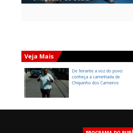
Veja Mais
ará
De feirante a voz do povo:
 Chapada
conheça a caminhada de
 encontro
Chiquinho dos Carneiros
PROGRAMA DO RUB