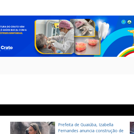
Prefeita de Guaiúba, Izabella
Fernandes anuncia construção de