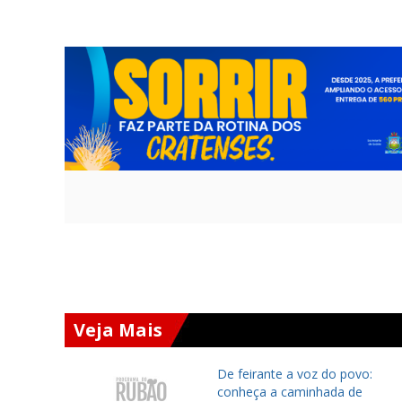
Veja Mais
ará
De feirante a voz do povo:
 Chapada
conheça a caminhada de