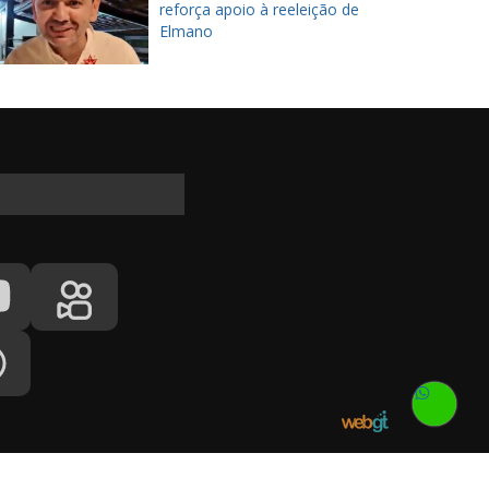
reforça apoio à reeleição de
Elmano