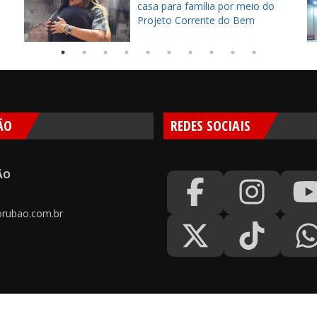
casa para família por meio do
Projeto Corrente do Bem
ÃO
REDES SOCIAIS
ÃO
rubao.com.br