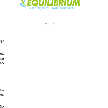
38ª
et.
nsa
ção
is.
res
tão