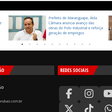
Prefeito de Maranguape, Átila
e
Câmara anuncia avanço das
obras do Polo Industrial e reforça
geração de empregos
ÃO
REDES SOCIAIS
ÃO
rubao.com.br