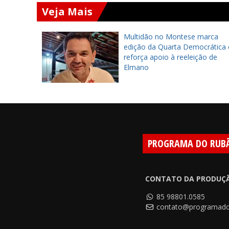
Veja Mais
datos
Multidão no Montese marca
o do
edição da Quarta Democrática 
026
reforça apoio à reeleição de
Elmano
PROGRAMA DO RUB
CONTATO DA PRODUÇ
85 98801.0585
contato@programado