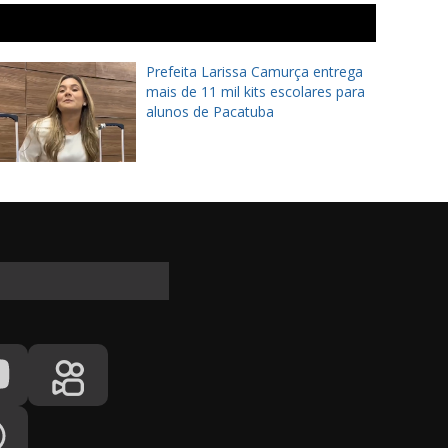
Prefeita Larissa Camurça entrega
mais de 11 mil kits escolares para
alunos de Pacatuba