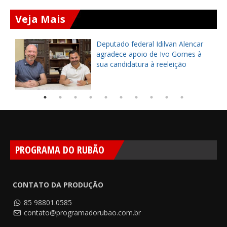
Veja Mais
Deputado federal Idilvan Alencar
o
agradece apoio de Ivo Gomes à
sua candidatura à reeleição
PROGRAMA DO RUBÃO
CONTATO DA PRODUÇÃO
85 98801.0585
contato@programadorubao.com.br