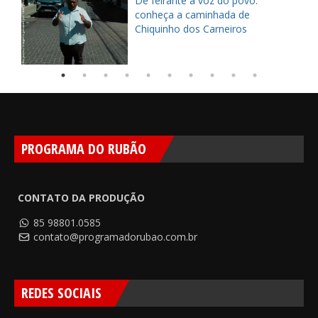
ça
De feirante a voz do povo:
pe
conheça a caminhada de
Chiquinho dos Carneiros
PROGRAMA DO RUBÃO
CONTATO DA PRODUÇÃO
85 98801.0585
contato@programadorubao.com.br
REDES SOCIAIS