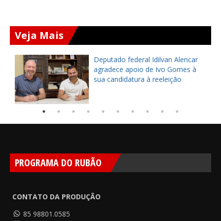
Veja Mais
Deputado federal Idilvan Alencar
o
agradece apoio de Ivo Gomes à
sua candidatura à reeleição
PROGRAMA DO RUBÃO
CONTATO DA PRODUÇÃO
85 98801.0585