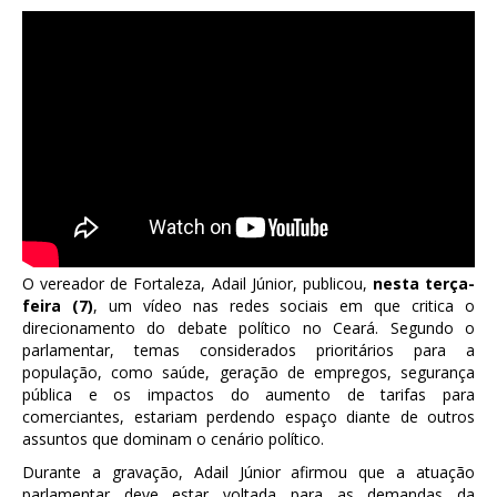
O vereador de Fortaleza, Adail Júnior, publicou,
nesta terça-
feira (7)
, um vídeo nas redes sociais em que critica o
direcionamento do debate político no Ceará. Segundo o
parlamentar, temas considerados prioritários para a
população, como saúde, geração de empregos, segurança
pública e os impactos do aumento de tarifas para
comerciantes, estariam perdendo espaço diante de outros
assuntos que dominam o cenário político.
Durante a gravação, Adail Júnior afirmou que a atuação
parlamentar deve estar voltada para as demandas da