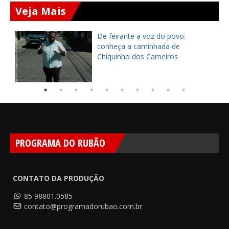
Veja Mais
ça
De feirante a voz do povo:
pe
conheça a caminhada de
Chiquinho dos Carneiros
PROGRAMA DO RUBÃO
CONTATO DA PRODUÇÃO
85 98801.0585
contato@programadorubao.com.br