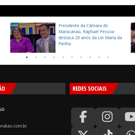
Presidente da Câmara de
Maracanaú, Raphael Pessoa
destaca 20 anos da Lei Maria da
Penha
ÃO
REDES SOCIAIS
ÃO
rubao.com.br