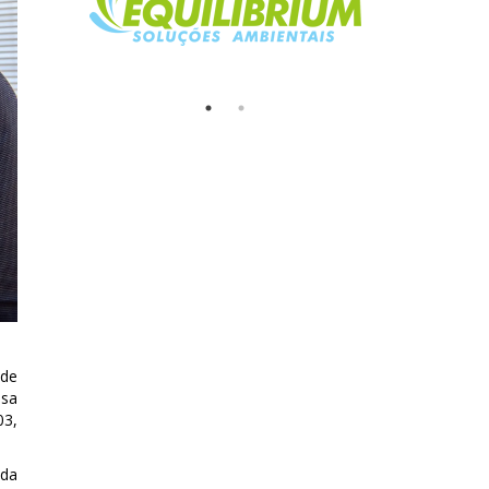
 de
ssa
03,
 da