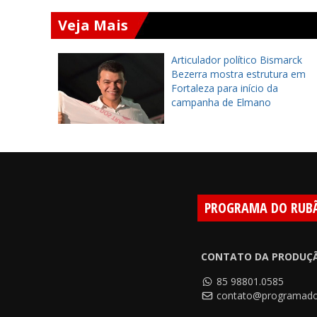
Veja Mais
arca
Articulador político Bismarck
rática e
Bezerra mostra estrutura em
o de
Fortaleza para início da
campanha de Elmano
PROGRAMA DO RUB
CONTATO DA PRODUÇ
85 98801.0585
contato@programado