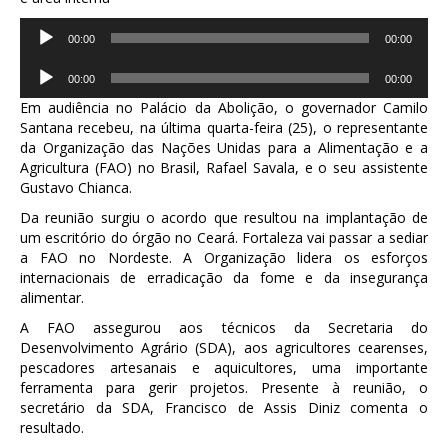
Tocador
00:00
00:00
de
áudio
Tocador
00:00
00:00
de
áudio
Em audiência no Palácio da Abolição, o governador Camilo
Santana recebeu, na última quarta-feira (25), o representante
da Organização das Nações Unidas para a Alimentação e a
Agricultura (FAO) no Brasil, Rafael Savala, e o seu assistente
Gustavo Chianca.
Da reunião surgiu o acordo que resultou na implantação de
um escritório do órgão no Ceará. Fortaleza vai passar a sediar
a FAO no Nordeste. A Organização lidera os esforços
internacionais de erradicação da fome e da insegurança
alimentar.
A FAO assegurou aos técnicos da Secretaria do
Desenvolvimento Agrário (SDA), aos agricultores cearenses,
pescadores artesanais e aquicultores, uma importante
ferramenta para gerir projetos. Presente à reunião, o
secretário da SDA, Francisco de Assis Diniz comenta o
resultado.