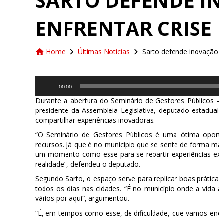
SARTO DEFENDE I
ENFRENTAR CRISE
Home
Últimas Notícias
Sarto defende inovação 
Tocador
00:00
de
áudio
Durante a abertura do Seminário de Gestores Públicos 
presidente da Assembleia Legislativa, deputado estadual
compartilhar experiências inovadoras.
“O Seminário de Gestores Públicos é uma ótima oport
recursos. Já que é no município que se sente de forma 
um momento como esse para se repartir experiências ex
realidade”, defendeu o deputado.
Segundo Sarto, o espaço serve para replicar boas prática
todos os dias nas cidades. “É no município onde a vida 
vários por aqui”, argumentou.
“É, em tempos como esse, de dificuldade, que vamos enc