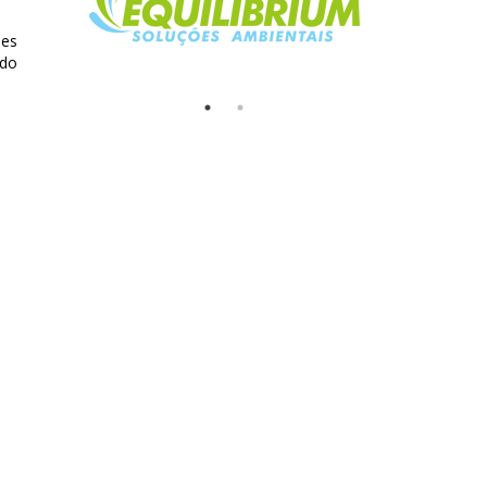
ões
 do