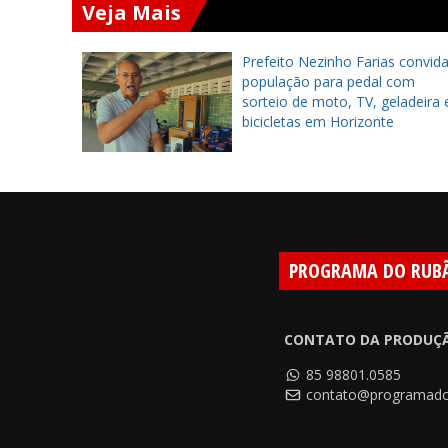
Veja Mais
einaugura
Prefeito Nezinho Farias convid
ntil após
população para pedal com
sorteio de moto, TV, geladeira 
bicicletas em Horizonte
PROGRAMA DO RUB
CONTATO DA PRODUÇ
85 98801.0585
contato@programado