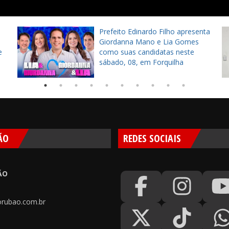
a
Prefeito Edinardo Filho apresenta
Giordanna Mano e Lia Gomes
e
como suas candidatas neste
sábado, 08, em Forquilha
ÃO
REDES SOCIAIS
ÃO
rubao.com.br