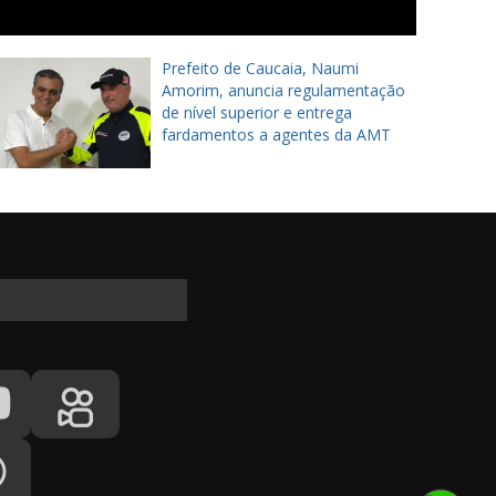
Prefeito de Caucaia, Naumi
Amorim, anuncia regulamentação
de nível superior e entrega
fardamentos a agentes da AMT