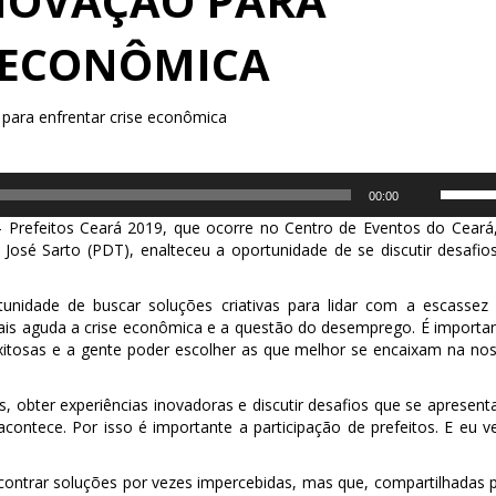
NOVAÇÃO PARA
 ECONÔMICA
para enfrentar crise econômica
Use
00:00
as
– Prefeitos Ceará 2019, que ocorre no Centro de Eventos do Ceará
setas
 José Sarto (PDT), enalteceu a oportunidade de se discutir desafio
para
cima
ou
unidade de buscar soluções criativas para lidar com a escassez
para
mais aguda a crise econômica e a questão do desemprego. É importa
baixo
itosas e a gente poder escolher as que melhor se encaixam na no
para
aument
s, obter experiências inovadoras e discutir desafios que se apresen
ou
acontece. Por isso é importante a participação de prefeitos. E eu v
diminuir
o
volume.
ontrar soluções por vezes impercebidas, mas que, compartilhadas 