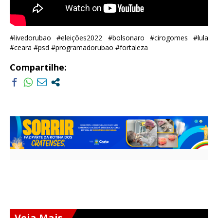
#livedorubao #eleições2022 #bolsonaro #cirogomes #lula
#ceara #psd #programadorubao #fortaleza
Compartilhe:
Veja Mais