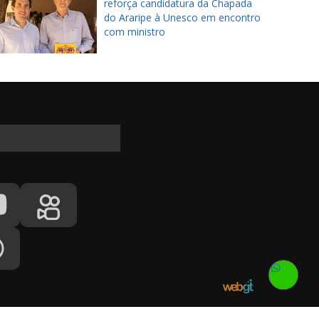
reforça candidatura da Chapada
do Araripe à Unesco em encontro
com ministro