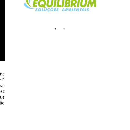
 na
e à
na,
vez
que
rão