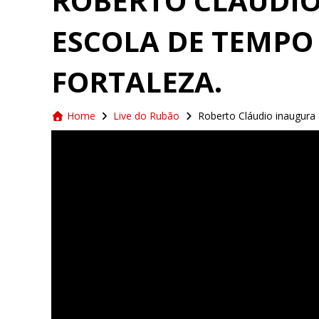
ROBERTO CLÁUDIO
ESCOLA DE TEMPO
FORTALEZA.
Home
Live do Rubão
Roberto Cláudio inaugura 