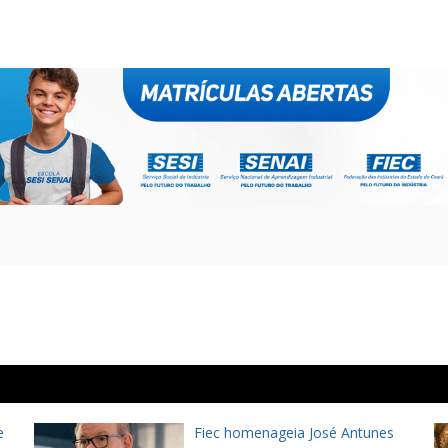
e
Fiec homenageia José Antunes