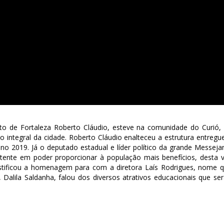
o de Fortaleza Roberto Cláudio, esteve na comunidade do Curió,
integral da cidade. Roberto Cláudio enalteceu a estrutura entregu
 2019. Já o deputado estadual e líder político da grande Messeja
tente em poder proporcionar à população mais benefícios, desta 
ificou a homenagem para com a diretora Laís Rodrigues, nome 
, Dalila Saldanha, falou dos diversos atrativos educacionais que se