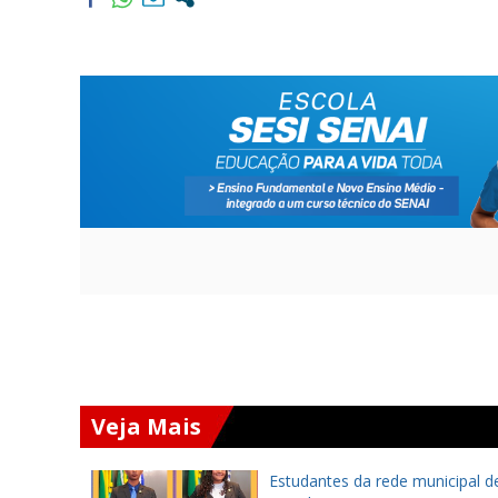
Veja Mais
eiro se
Estudantes da rede municipal d