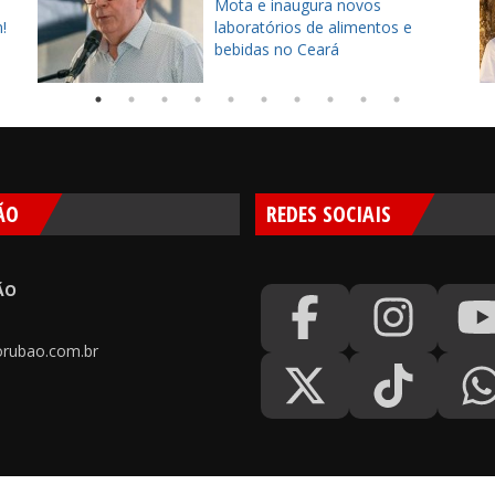
Mota e inaugura novos
!
laboratórios de alimentos e
bebidas no Ceará
ÃO
REDES SOCIAIS
ÃO
rubao.com.br