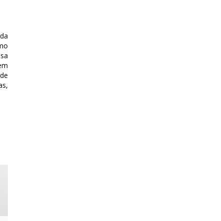
 da
imo
ssa
 em
nde
as,