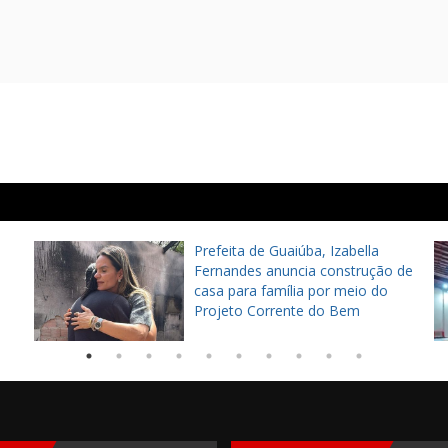
Multidão no Montese marca
 de
edição da Quarta Democrática e
reforça apoio à reeleição de
Elmano