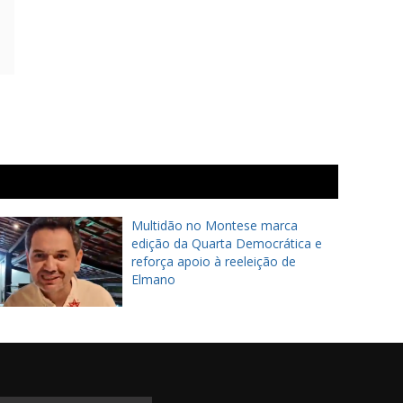
Prefeito de Maranguape, Átila
Câmara anuncia avanço das
obras do Polo Industrial e reforça
geração de empregos