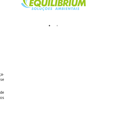
ça-
sse
 de
dos