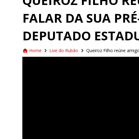
QUEIROZ FILHO R
FALAR DA SUA PR
DEPUTADO ESTADU
Home
Live do Rubão
Queiroz Filho reúne amigo