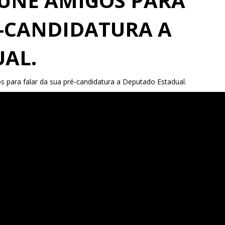
EÚNE AMIGOS PARA
É-CANDIDATURA A
AL.
s para falar da sua pré-candidatura a Deputado Estadual.