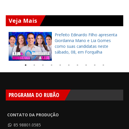
Veja Mais
a
Prefeito Edinardo Filho apresenta
s
Giordanna Mano e Lia Gomes
como suas candidatas neste
sábado, 08, em Forquilha
PROGRAMA DO RUBÃO
CONTATO DA PRODUÇÃO
85 98801.0585