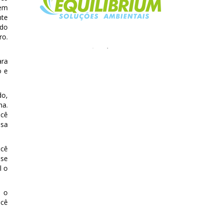
 em
nte
 do
ro.
ara
o e
do,
ha.
ocê
usa
ocê
sse
l o
e o
ocê