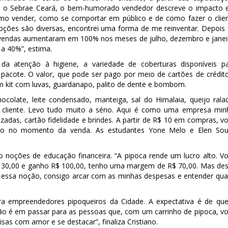
com o Sebrae Ceará, o bem-humorado vendedor descreve o impacto
omo vender, como se comportar em público e de como fazer o clie
ções são diversas, encontrei uma forma de me reinventar. Depois
 vendas aumentaram em 100% nos meses de julho, dezembro e janei
a 40%”, estima.
 da atenção à higiene, a variedade de coberturas disponíveis p
 pacote. O valor, que pode ser pago por meio de cartões de crédit
e um kit com luvas, guardanapo, palito de dente e bombom.
colate, leite condensado, manteiga, sal do Himalaia, queijo rala
cliente. Levo tudo muito a sério. Aqui é como uma empresa min
adas, cartão fidelidade e brindes. A partir de R$ 10 em compras, v
iano no momento da venda. As estudantes Yone Melo e Elen So
o noções de educação financeira. “A pipoca rende um lucro alto. V
R$ 30,00 e ganho R$ 100,00, tenho uma margem de R$ 70,00. Mas de
m essa noção, consigo arcar com as minhas despesas e entender qua
ara empreendedores pipoqueiros da Cidade. A expectativa é de qu
ção é em passar para as pessoas que, com um carrinho de pipoca, v
sas com amor e se destacar”, finaliza Cristiano.