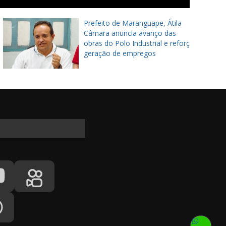
Prefeito de Maranguape, Átila
Câmara anuncia avanço das
obras do Polo Industrial e reforça
geração de empregos