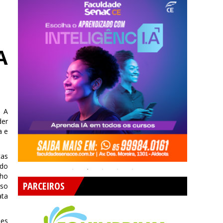
A
. A
der
a e
cas
ndo
nho
PARCEIROS
sso
ata
ões