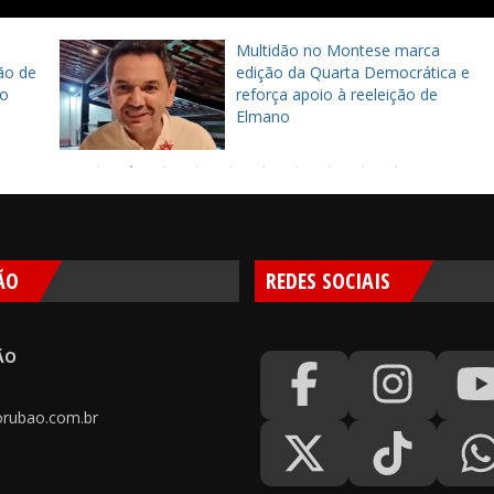
Multidão no Montese marca
de
edição da Quarta Democrática e
reforça apoio à reeleição de
Elmano
ÃO
REDES SOCIAIS
ÃO
rubao.com.br