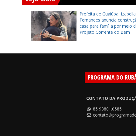
vo:
Prefeita de Guaiúba, Izabella
e
Fernandes anuncia construção 
casa para família por meio do
Projeto Corrente do Bem
PROGRAMA DO RUB
CONTATO DA PRODUÇ
85 98801.0585
contato@programado