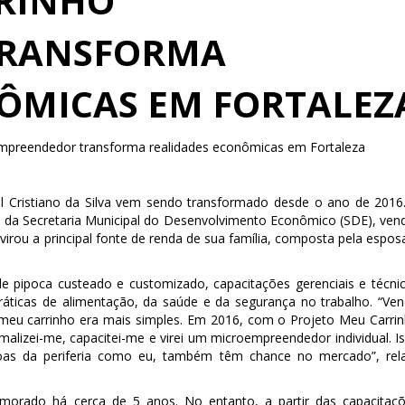
RRINHO
TRANSFORMA
ÔMICAS EM FORTALEZ
mpreendedor transforma realidades econômicas em Fortaleza
l Cristiano da Silva vem sendo transformado desde o ano de 2016
 da Secretaria Municipal do Desenvolvimento Econômico (SDE), ven
virou a principal fonte de renda de sua família, composta pela espos
 de pipoca custeado e customizado, capacitações gerenciais e técni
ráticas de alimentação, da saúde e da segurança no trabalho. “Ve
 meu carrinho era mais simples. Em 2016, com o Projeto Meu Carri
alizei-me, capacitei-me e virei um microempreendedor individual. I
as da periferia como eu, também têm chance no mercado”, rel
imorado há cerca de 5 anos. No entanto, a partir das capacitaç