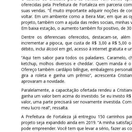
oferecidas pela Prefeitura de Fortaleza em parceria 
suas vendas. “É muito importante adquirir noções de c
voltar. Em um ambiente como a Beira Mar, em que as op
projeto, também com a ajuda das redes sociais, minhas
Em baixa estação, o aumento também foi positivo, de 30 
Dentre os diferenciais oferecidos, destacam-se, além
incrementar a pipoca, que custa de R$ 3,00 a R$ 5,00 o
débito, inclui álcool em gel, acesso à internet gratuita 
“Aqui tem sabor para todos os paladares. Caramelo, cho
ketchup, molhos diversos e cheddar. Quem manda é o 
Ofereço também cardápio bilíngue, embalagens personaliz
gira a roleta e ganha um prêmio”, acrescenta Crist
aprovaram a novidade.
Paralelamente, a capacitação ofertada rendeu a Cristian
ganha um valor bem acima do investido. Se eu invisto 
valor, uma parte precisará ser novamente investida. Co
meu lucro real”, ressalta.
A Prefeitura de Fortaleza já entregou 150 carrinhos p
projeto seja expandido ainda em 2019. “A minha satisfa
pode empreender. Você tem que levar a sério, fazer as coi