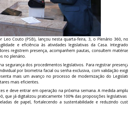
 Leo Couto (PSB), lançou nesta quarta-feira, 3, o Plenário 360, n
lidade e eficiência às atividades legislativas da Casa. Integrad
adores registrem presença, acompanhem pautas, consultem matéria
s no plenário.
 na segurança dos procedimentos legislativos. Para registrar presenç
ndividual por biometria facial ou senha exclusiva, com validação exig
resenta mais um avanço no processo de modernização do Legislat
tares mais eficientes.
estes e deve entrar em operação na próxima semana. A medida ampli
, que já digitalizou praticamente 100% das proposições legislativas
ladas de papel, fortalecendo a sustentabilidade e reduzindo cus