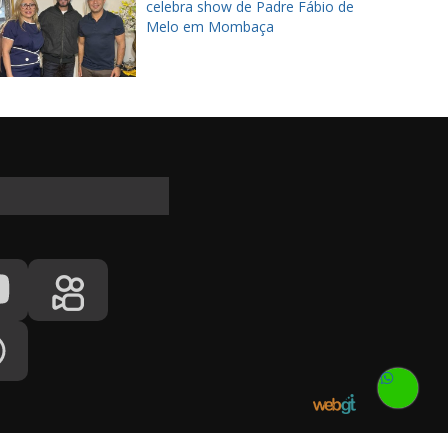
celebra show de Padre Fábio de
Melo em Mombaça