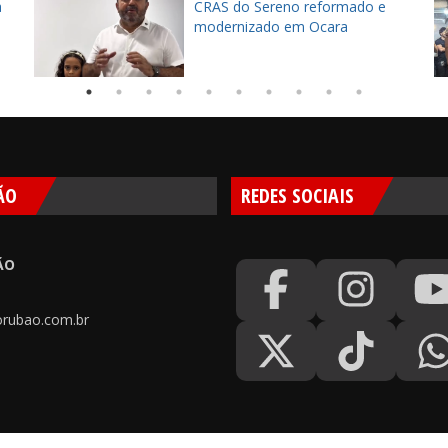
à
CRAS do Sereno reformado e
modernizado em Ocara
ÃO
REDES SOCIAIS
ÃO
rubao.com.br