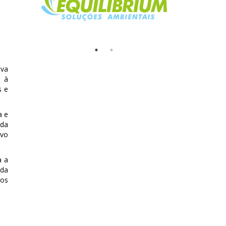
ova
o à
s e
a e
ida
ivo
a a
 da
tos