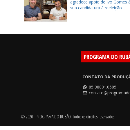
amentação
agradece apoio de Ivo Gomes 
ega
sua candidatura à reeleição
 da AMT
PROGRAMA DO RUB
CONTATO DA PRODUÇ
85 98801.0585
contato@programado
© 2020 - PROGRAMA DO RUBÃO. Todos os direitos reservados.