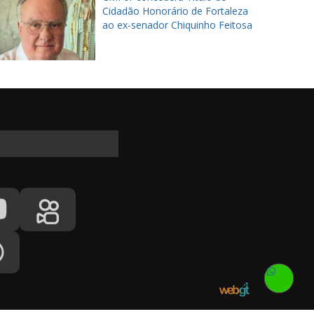
Cidadão Honorário de Fortaleza
ao ex-senador Chiquinho Feitosa