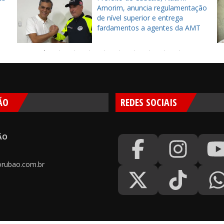
Amorim, anuncia regulamentação
de nível superior e entrega
fardamentos a agentes da AMT
ÃO
REDES SOCIAIS
ÃO
rubao.com.br