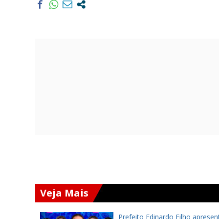
Veja Mais
a inaugura
Prefeito Edinardo Filho apresen