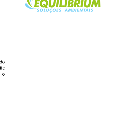
 do
ite
a o