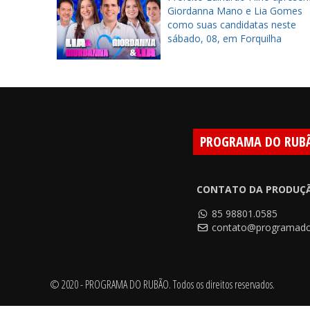
ra
Giordanna Mano e Lia Gomes
tes em
como suas candidatas neste
sábado, 08, em Forquilha
PROGRAMA DO RUB
CONTATO DA PRODUÇ
85 98801.0585
contato@programado
© 2020 - PROGRAMA DO RUBÃO. Todos os direitos reservados.