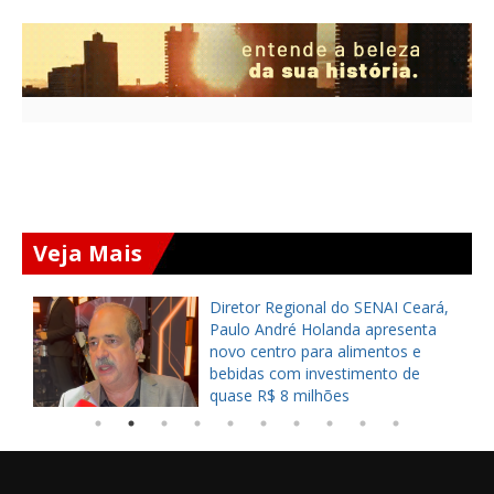
Veja Mais
rá,
Deputado federal Danilo Forte
ta
alerta Elmano: “Já vi gente
começando com 70% e perder a
eleição”