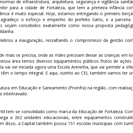
as de infraestrutura, arquitetura, segurança e vigilância sanitár
dor para a cidade de Fortaleza, que tem a primeira infância c
ância é muito especial. Hoje, estamos entregando o primeiro berçá
agradeço o esforço e empenho do prefeito Sarto, e a parceria
tos sejam concebidos exatamente como nossa proposta pedagóg
aldanha.
celebrou a inauguração, ressaltando o compromisso da gestão co
e mais se precisa, onde as mães precisam deixar as crianças em lo
i nessa área temos diversos equipamentos públicos frutos de ações
a vai ser iniciada agora uma Escola Areninha, que vai permitir a ofe
o têm o tempo integral. E aqui, vizinho ao CEI, também vamos ter 
utura em Educação e Saneamento (Proinfra) na região, com realiza
 intertravado.
antil tem se consolidado como marca da Educação de Fortaleza. Co
hega a 262 unidades educacionais, entre equipamentos construíd
lém disso, a Capital também possui 151 escolas municipais com tur