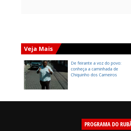
Veja Mais
ará
De feirante a voz do povo:
 Chapada
conheça a caminhada de
 encontro
Chiquinho dos Carneiros
PROGRAMA DO RUB