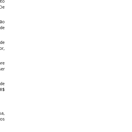
ito
 De
rão
 de
 de
or,
pre
ser
 de
 R$
sa,
ros