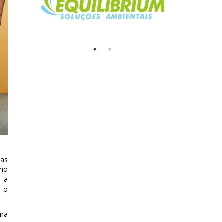
mas
 no
m a
a o
ura