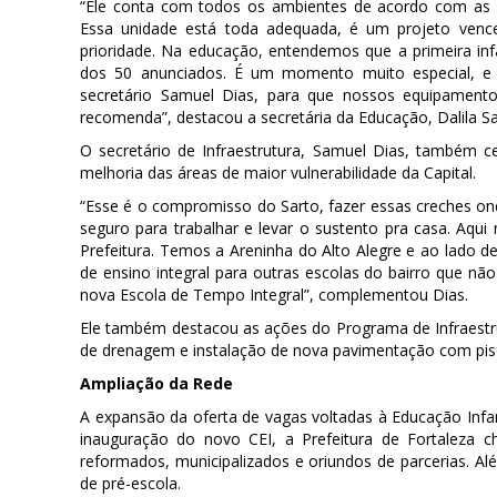
“Ele conta com todos os ambientes de acordo com as norm
Essa unidade está toda adequada, é um projeto vence
prioridade. Na educação, entendemos que a primeira inf
dos 50 anunciados. É um momento muito especial, e 
secretário Samuel Dias, para que nossos equipamen
recomenda”, destacou a secretária da Educação, Dalila S
O secretário de Infraestrutura, Samuel Dias, também 
melhoria das áreas de maior vulnerabilidade da Capital.
“Esse é o compromisso do Sarto, fazer essas creches ond
seguro para trabalhar e levar o sustento pra casa. Aqu
Prefeitura. Temos a Areninha do Alto Alegre e ao lado del
de ensino integral para outras escolas do bairro que nã
nova Escola de Tempo Integral”, complementou Dias.
Ele também destacou as ações do Programa de Infraestr
de drenagem e instalação de nova pavimentação com piso
Ampliação da Rede
A expansão da oferta de vagas voltadas à Educação Inf
inauguração do novo CEI, a Prefeitura de Fortaleza c
reformados, municipalizados e oriundos de parcerias. A
de pré-escola.