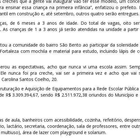
s creches que a gente vai inaugurar vão ter esse modelo, um conce
ensinar essa criança na primeira infância”, enfatizou o prefeito.
antil em construção e, até setembro, outros quatro serão entregues.
nças, de 6 meses a 3 anos de idade. Do total de vagas, oito se
. As crianças de 1 a 3 anos já serão atendidas na unidade a partir
ntou a comunidade do bairro São Bento ao participar da solenidade
ortaleza com mochila e material para estudo, incluindo lápis de c
perou as expectativas, acho que nunca vi uma escola assim. Sem
Ele nunca foi pra creche, vai ser a primeira vez e acho que vai 
Carolina Santos Coelho, 20.
uturação e Aquisição de Equipamentos para a Rede Escolar Pública
l de R$ 3.309.394,67, sendo R$ 2.511.972,38 oriundos do Município e
s de aula, banheiros com acessibilidade, cozinha, refeitório, despen
io, lactário, secretaria, coordenação, sala de professores, entre out
 multiuso), área de lazer com playground e solarium.