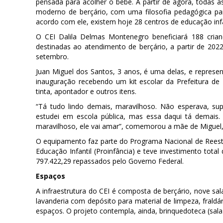
pensada para acolher o bebê. A partir de agora, todas a
moderno de berçário, com uma filosofia pedagógica para 
acordo com ele, existem hoje 28 centros de educação inf
O CEI Dalila Delmas Montenegro beneficiará 188 cria
destinadas ao atendimento de berçário, a partir de 2022
setembro.
Juan Miguel dos Santos, 3 anos, é uma delas, e represe
inauguração recebendo um kit escolar da Prefeitura de F
tinta, apontador e outros itens.
“Tá tudo lindo demais, maravilhoso. Não esperava, su
estudei em escola pública, mas essa daqui tá demais. 
maravilhoso, ele vai amar”, comemorou a mãe de Miguel, 
O equipamento faz parte do Programa Nacional de Reestr
Educação Infantil (Proinfância) e teve investimento tota
797.422,29 repassados pelo Governo Federal.
Espaços
A infraestrutura do CEI é composta de berçário, nove sala
lavanderia com depósito para material de limpeza, fraldár
espaços. O projeto contempla, ainda, brinquedoteca (sala