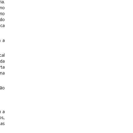
ia.
omo
rio
 do
ica
m a
cal
 da
rta
uma
ção
m a
os,
mas