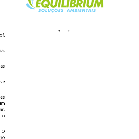
of.
na,
ias
ive
des
 um
ar,
, o
 O
rio