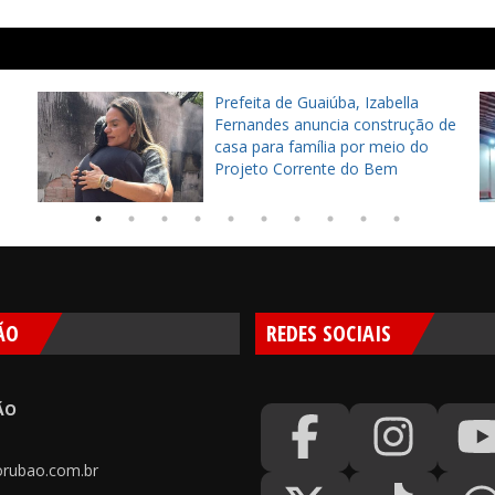
Prefeita de Guaiúba, Izabella
Fernandes anuncia construção de
casa para família por meio do
Projeto Corrente do Bem
ÃO
REDES SOCIAIS
ÃO
rubao.com.br