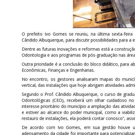
O prefeito Ivo Gomes se reuniu, na última sexta-feira 
Cândido Albuquerque, para discutir possibilidades para a 
Dentre as futuras inovações e reformas está a construçã
Odontologia e aos programas de pós-graduação nas áreas 
Outra prioridade é a conclusão do bloco didático, para a
Econômicas, Finanças e Engenharias.
No encontro, os gestores analisaram mapas do municípi
vertical, das instalações que hoje abrigam atividades adm
Segundo o Prof. Cândido Albuquerque, o curso de grad
Odontológicas (CEO), receberá um olhar cuidadoso no
interesse prioritário do município a ampliação das ativi
e estiver ao alcance do poder municipal, como a viabil
restauro de instalações, ela poderá contar conosco”, asse
De acordo com Ivo Gomes, em sua gestão houve um
adensamento da cidade foi importante para potencializar 