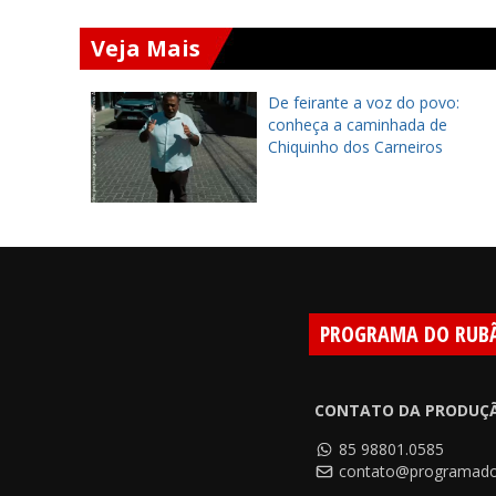
Veja Mais
ará
De feirante a voz do povo:
 Chapada
conheça a caminhada de
 encontro
Chiquinho dos Carneiros
PROGRAMA DO RUB
CONTATO DA PRODUÇ
85 98801.0585
contato@programado