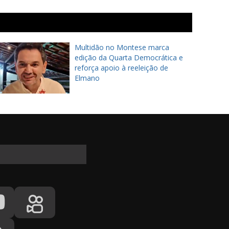
Multidão no Montese marca
edição da Quarta Democrática e
reforça apoio à reeleição de
Elmano