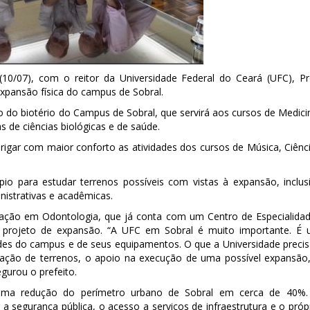
(10/07), com o reitor da Universidade Federal do Ceará (UFC), Pr
expansão física do campus de Sobral.
o do biotério do Campus de Sobral, que servirá aos cursos de Medici
de ciências biológicas e de saúde.
brigar com maior conforto as atividades dos cursos de Música, Ciênc
o para estudar terrenos possíveis com vistas à expansão, inclus
inistrativas e acadêmicas.
uação em Odontologia, que já conta com um Centro de Especialida
 projeto de expansão. “A UFC em Sobral é muito importante. É
dades do campus e de seus equipamentos. O que a Universidade precis
ização de terrenos, o apoio na execução de uma possível expansão
gurou o prefeito.
a redução do perímetro urbano de Sobral em cerca de 40%.
a segurança pública, o acesso a serviços de infraestrutura e o próp