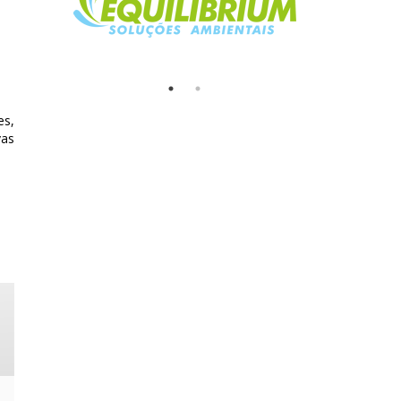
es,
vas