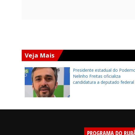
Veja Mais
to será
Presidente estadual do Podemo
ulo de
Nelinho Freitas oficializa
e na
candidatura a deputado federal
10
PROGRAMA DO RUB