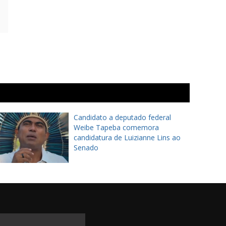
Candidato a deputado federal
Weibe Tapeba comemora
candidatura de Luizianne Lins ao
Senado