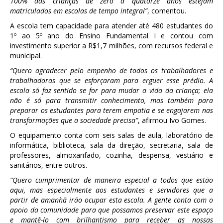
100% das crianças de zero a quatorze anos estejam
matriculados em escolas de tempo integral”
, comentou.
A escola tem capacidade para atender até 480 estudantes do
1º ao 5º ano do Ensino Fundamental I e contou com
investimento superior a R$1,7 milhões, com recursos federal e
municipal.
“Quero agradecer pelo empenho de todos os trabalhadores e
trabalhadoras que se esforçaram para erguer esse prédio. A
escola só faz sentido se for para mudar a vida da criança; ela
não é só para transmitir conhecimento, mas também para
preparar os estudantes para terem empatia e se engajarem nas
transformações que a sociedade precisa”
, afirmou Ivo Gomes.
O equipamento conta com seis salas de aula, laboratório de
informática, biblioteca, sala da direção, secretaria, sala de
professores, almoxarifado, cozinha, despensa, vestiário e
sanitários, entre outros.
“Quero cumprimentar de maneira especial a todos que estão
aqui, mas especialmente aos estudantes e servidores que a
partir de amanhã irão ocupar esta escola. A gente conta com o
apoio da comunidade para que possamos preservar este espaço
e mantê-lo com brilhantismo para receber as nossas