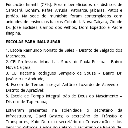
Educação Infantil (CEIs). Foram beneficiados os distritos de
Caracará, Bonfim, Rafael Arruda, Patriarca, Jaibaras, Patos e
Jordão. Na sede do município foram contemplados com
unidades de ensino, os bairros Cohab II, Nova Caiçara, Cidade
Dr. José Euclides, Campo dos Velhos, Dom Expedito e Padre
Ibiapina.
ESCOLAS PARA INAUGURAR
1. Escola Raimundo Nonato de Sales – Distrito de Salgado dos
Machados.
2. CEI Professora Maria Laís Souza de Paula Pessoa – Bairro
Nova Caiçara;
3. CEI Iracema Rodrigues Sampaio de Souza – Bairro Dr.
Juvêncio de Andrade;
4. Escola de Tempo Integral Antônio Luzardo de Azevedo –
Distrito de Aprazível;
5. Escola de Tempo Integral João de Deus do Nascimento –
Distrito de Taperuaba;
Estiveram presentes na solenidade o secretário da
Infraestrutura, David Bastos; o secretário do Trânsito e
Transportes, Kaio Dutra; o secretário da Conservação e dos
Serviços Públicos, Carlos do Calisto; o secretário da Juventude,