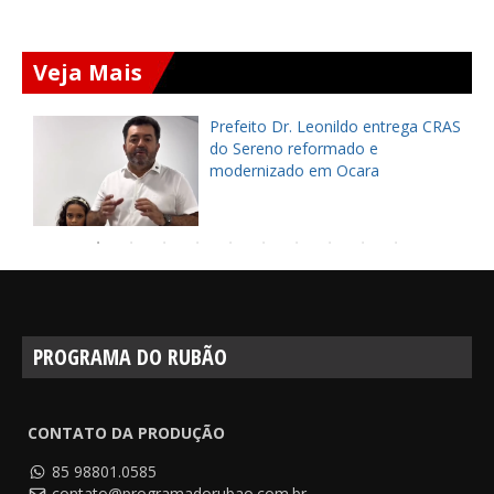
Veja Mais
Prefeito Dr. Leonildo entrega CRAS
do Sereno reformado e
modernizado em Ocara
PROGRAMA DO RUBÃO
CONTATO DA PRODUÇÃO
85 98801.0585
contato@programadorubao.com.br