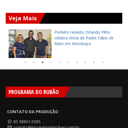
Veja Mais
AS
Prefeito reeleito Orlando Filho
celebra show de Padre Fábio de
Melo em Mombaça
PROGRAMA DO RUBÃO
CONTATO DA PRODUÇÃO
85 98801.0585
contato@programadorubao.com.br