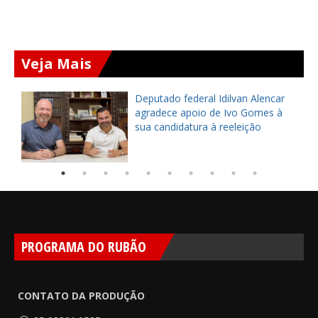
Veja Mais
Deputado federal Idilvan Alencar
o
agradece apoio de Ivo Gomes à
sua candidatura à reeleição
PROGRAMA DO RUBÃO
CONTATO DA PRODUÇÃO