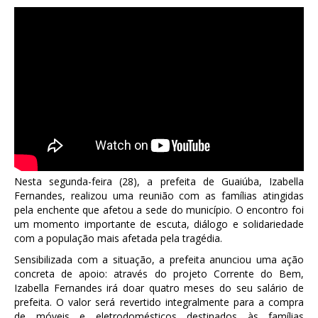
Nesta segunda-feira (28), a prefeita de Guaiúba, Izabella
Fernandes, realizou uma reunião com as famílias atingidas
pela enchente que afetou a sede do município. O encontro foi
um momento importante de escuta, diálogo e solidariedade
com a população mais afetada pela tragédia.
Sensibilizada com a situação, a prefeita anunciou uma ação
concreta de apoio: através do projeto Corrente do Bem,
Izabella Fernandes irá doar quatro meses do seu salário de
prefeita. O valor será revertido integralmente para a compra
de móveis e eletrodomésticos destinados às famílias