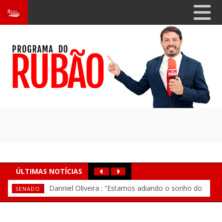
ÚLTIMAS NOTÍCIAS
Jeová Mota participa da Convenção Estadual do PT ao
Ex-prefeito de Itarema, Elizeu Monteiro tem
Prefeito André Barreto participa da convenção
Jô Farias tem candidatura homologada durante
Weibe Tapeba tem candidatura a deputado
"Nunca me pediu um voto, mas meu
Presidente da Alece, Romeu Aldigueri,
PREFERÊNCIA
HOMENAGEM
CONVENÇÃO
CONVEÇÃO
CONVEÇÃO
PT
PSB
Danniel Oliveira : “Estamos adiando o sonho do
senador é Eunício Oliveira", diz Adail Júnior
celebra Medalha Boticário Ferreira e homenagem à primeira-
federal oficializada durante convenção do PT no Ceará
de Elmano e cumpre agenda em defesa da agricultura familiar
Convenção da Federação Brasil da Esperança
lado de Lula e Elmano de Freitas
candidatura a deputado estadual homologada pelo PSB
SENADO
Senado”, diz sobre decisão de Eunício Oliveira
dama Tainah Marinho