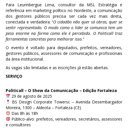
Para Leurinbergue Lima, consultor da MSL Estratégia e
referência em marketing político no Nordeste, a comunicação
dos gestores públicos precisa ser cada vez mais direta,
conectada e verdadeira: “
O cidad
ã
o n
ã
o quer s
ó
obras, quer se
sentir representado. O modo como o l
í
der se comunica tem um
peso enorme na forma como ele
é
percebido. O Politicall traz
ferramentas concretas para melhorar isso.
”
O evento é voltado para deputados, prefeitos, vereadores,
gestores públicos, assessores de comunicação e profissionais
da área institucional.
As vagas são limitadas e as inscrições já estão abertas.
SERVI
Ç
O
Politicall
–
O Show da Comunica
çã
o
–
Edi
çã
o
Fortaleza
29 de agosto de 2025
BS Design Corporate Towersc – Avenida Desembargador
Moreira, 1300 – Aldeota – Fortaleza (CE)
Das 8h às 18h
Público-alvo: prefeitos, vereadores, secretários, assessores
e consultores