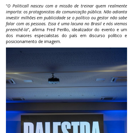
“
O Politicall nasceu com a miss
ã
o de treinar quem realmente
importa: os protagonistas da comunica
çã
o p
ú
blica. N
ã
o adianta
investir milh
õ
es em publicidade se o pol
í
tico ou gestor n
ã
o sabe
falar com as pessoas. Essa
é
uma lacuna no Brasil e n
ó
s viemos
preench
ê
-la
”, afirma Fred Perillo, idealizador do evento e um
dos maiores especialistas do país em discurso político e
posicionamento de imagem.