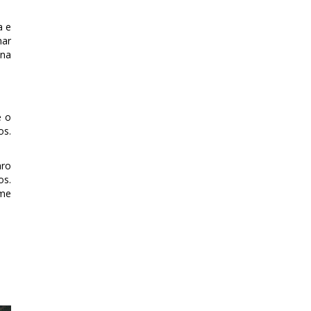
a e
mar
ana
é o
os.
aro
os.
ame