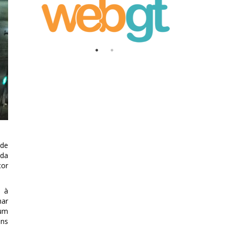
 de
 da
cor
o à
har
 um
ens