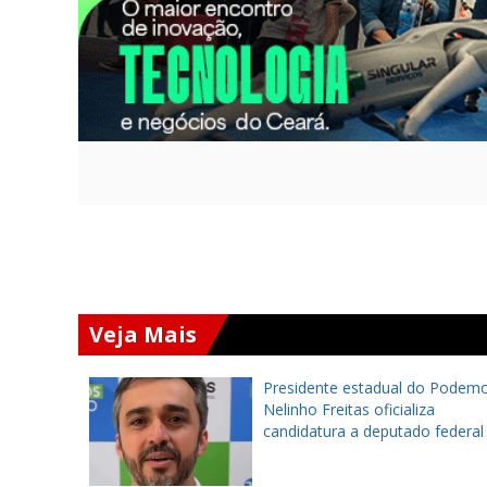
Veja Mais
to será
Presidente estadual do Podemo
ulo de
Nelinho Freitas oficializa
e na
candidatura a deputado federal
10