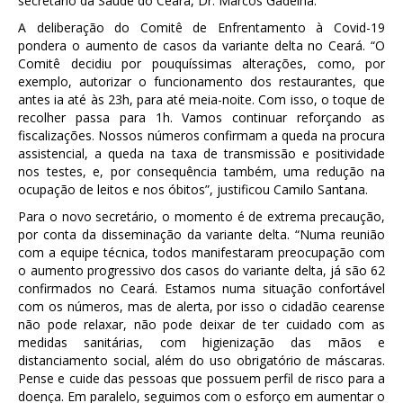
secretário da Saúde do Ceará, Dr. Marcos Gadelha.
A deliberação do Comitê de Enfrentamento à Covid-19
pondera o aumento de casos da variante delta no Ceará. “O
Comitê decidiu por pouquíssimas alterações, como, por
exemplo, autorizar o funcionamento dos restaurantes, que
antes ia até às 23h, para até meia-noite. Com isso, o toque de
recolher passa para 1h. Vamos continuar reforçando as
fiscalizações. Nossos números confirmam a queda na procura
assistencial, a queda na taxa de transmissão e positividade
nos testes, e, por consequência também, uma redução na
ocupação de leitos e nos óbitos”, justificou Camilo Santana.
Para o novo secretário, o momento é de extrema precaução,
por conta da disseminação da variante delta. “Numa reunião
com a equipe técnica, todos manifestaram preocupação com
o aumento progressivo dos casos do variante delta, já são 62
confirmados no Ceará. Estamos numa situação confortável
com os números, mas de alerta, por isso o cidadão cearense
não pode relaxar, não pode deixar de ter cuidado com as
medidas sanitárias, com higienização das mãos e
distanciamento social, além do uso obrigatório de máscaras.
Pense e cuide das pessoas que possuem perfil de risco para a
doença. Em paralelo, seguimos com o esforço em aumentar o