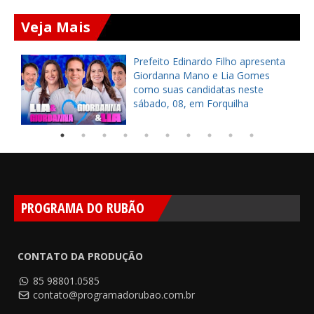
Veja Mais
a
Prefeito Edinardo Filho apresenta
s
Giordanna Mano e Lia Gomes
como suas candidatas neste
sábado, 08, em Forquilha
PROGRAMA DO RUBÃO
CONTATO DA PRODUÇÃO
85 98801.0585
contato@programadorubao.com.br