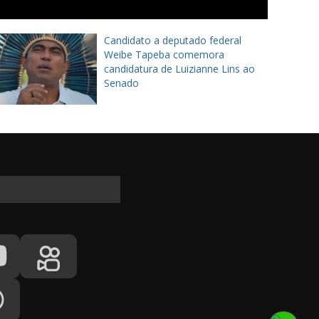
Candidato a deputado federal
Weibe Tapeba comemora
candidatura de Luizianne Lins ao
Senado