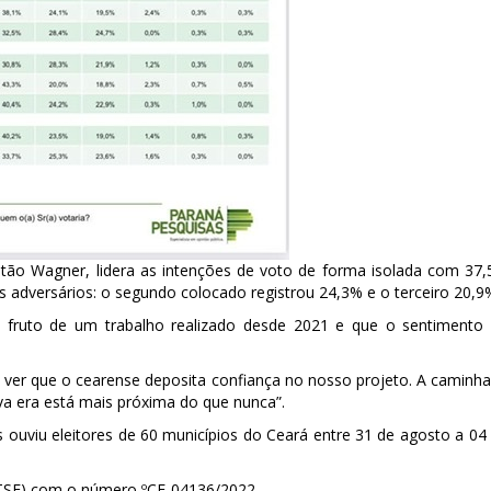
itão Wagner, lidera as intenções de voto de forma isolada com 37
adversários: o segundo colocado registrou 24,3% e o terceiro 20,9
é fruto de um trabalho realizado desde 2021 e que o sentimento
m ver que o cearense deposita confiança no nosso projeto. A caminh
a era está mais próxima do que nunca”.
s ouviu eleitores de 60 municípios do Ceará entre 31 de agosto a 04
l (TSE) com o número ºCE-04136/2022.