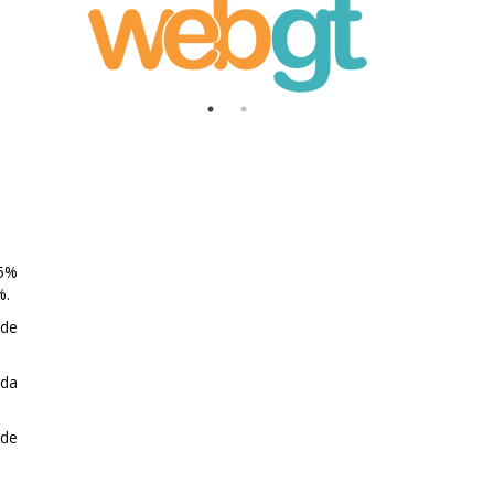
,5%
%.
 de
ada
 de