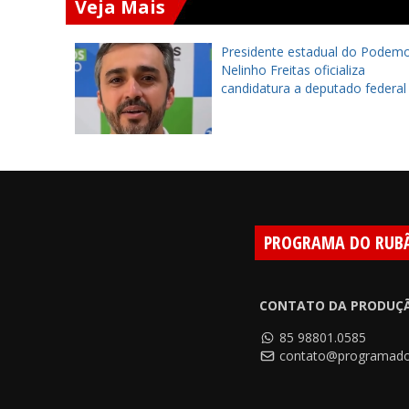
Veja Mais
to será
Presidente estadual do Podemo
ulo de
Nelinho Freitas oficializa
e na
candidatura a deputado federal
10
PROGRAMA DO RUB
CONTATO DA PRODUÇ
85 98801.0585
contato@programado