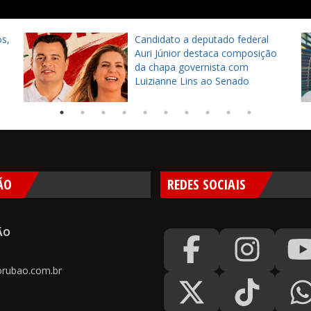
s,
Candidato a deputado federal
Auri Júnior destaca composição
da chapa governista com
Luizianne Lins ao Senado
ÃO
REDES SOCIAIS
ÃO
rubao.com.br