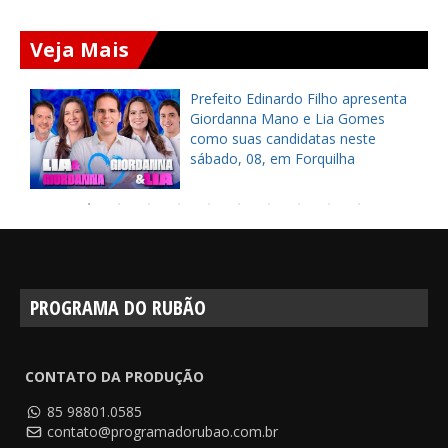
Veja Mais
a
Prefeito Edinardo Filho apresenta
s
Giordanna Mano e Lia Gomes
como suas candidatas neste
sábado, 08, em Forquilha
PROGRAMA DO RUBÃO
CONTATO DA PRODUÇÃO
85 98801.0585
contato@programadorubao.com.br