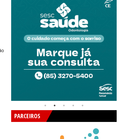
ão
PARCEIROS