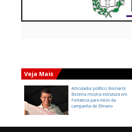
Veja Mais
arca
Articulador político Bismarck
rática e
Bezerra mostra estrutura em
o de
Fortaleza para início da
campanha de Elmano