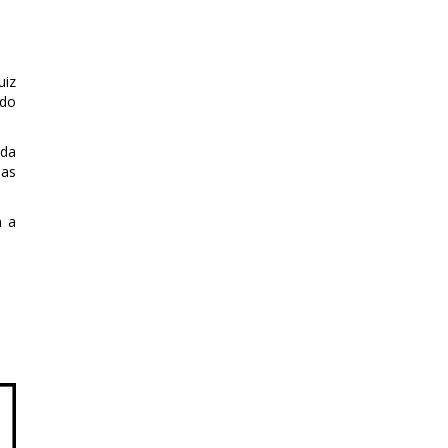
uiz
 do
ida
nas
m a