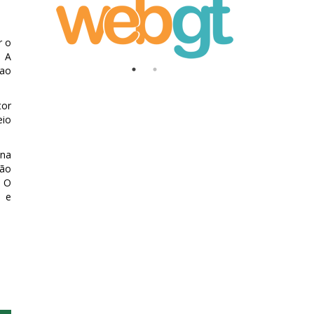
r o
. A
 ao
tor
eio
 na
ção
. O
l e