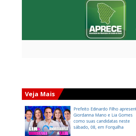
Veja Mais
a inaugura
Prefeito Edinardo Filho apresen
ra
Giordanna Mano e Lia Gomes
tes em
como suas candidatas neste
sábado, 08, em Forquilha