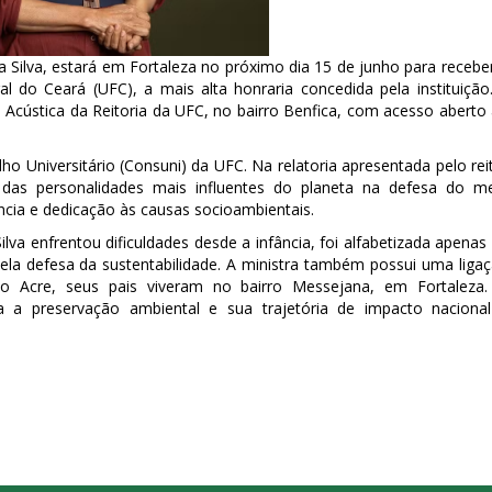
Silva, estará em Fortaleza no próximo dia 15 de junho para recebe
l do Ceará (UFC), a mais alta honraria concedida pela instituição
a Acústica da Reitoria da UFC, no bairro Benfica, com acesso aberto
Universitário (Consuni) da UFC. Na relatoria apresentada pelo rei
das personalidades mais influentes do planeta na defesa do m
ência e dedicação às causas socioambientais.
lva enfrentou dificuldades desde a infância, foi alfabetizada apenas
pela defesa da sustentabilidade. A ministra também possui uma liga
o Acre, seus pais viveram no bairro Messejana, em Fortaleza
 a preservação ambiental e sua trajetória de impacto naciona